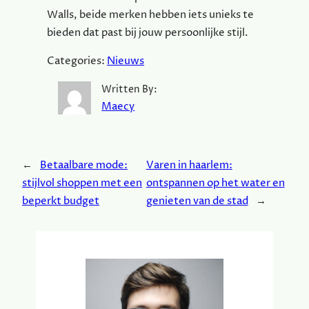
Walls, beide merken hebben iets unieks te
bieden dat past bij jouw persoonlijke stijl.
Categories:
Nieuws
Written By:
Maecy
←
Betaalbare mode:
Varen in haarlem:
stijlvol shoppen met een
ontspannen op het water en
beperkt budget
genieten van de stad
→