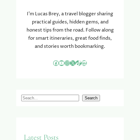
E
N
I’m Lucas Brey, a travel blogger sharing
B
practical guides, hidden gems, and
I
honest tips from the road. Follow along
J
for smart itineraries, great food finds,
H
and stories worth bookmarking.
E
T
B
Facebook
YouTube
Instagram
X
TikTok
LinkedIn
O
U
W
E
N
S
Search
V
e
A
a
N
r
J
E
c
Latest Posts
D
h