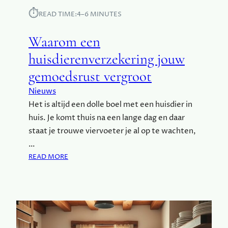
L
E
⏱︎
E
READ TIME:
4–6 MINUTES
T
D
S
I
Waarom een
E
N
N
huisdierenverzekering jouw
G
:
K
gemoedsrust vergroot
D
A
E
S
Nieuws
V
T
Het is altijd een dolle boel met een huisdier in
O
huis. Je komt thuis na een lange dag en daar
O
R
staat je trouwe viervoeter je al op te wachten,
D
…
E
:
READ MORE
L
W
E
A
N
A
V
R
A
O
N
M