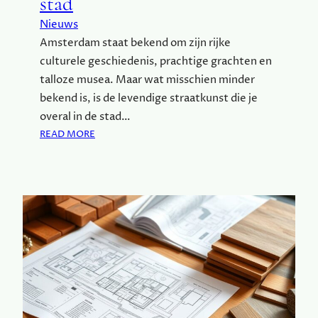
stad
L
K
Nieuws
E
Amsterdam staat bekend om zijn rijke
G
culturele geschiedenis, prachtige grachten en
E
L
talloze musea. Maar wat misschien minder
E
bekend is, is de levendige straatkunst die je
G
overal in de stad…
E
:
READ MORE
N
S
H
T
E
R
I
A
D
A
:
T
T
K
I
U
P
N
S
S
E
T
N