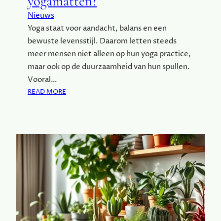
yogamatten?
W
Nieuws
A
Yoga staat voor aandacht, balans en een
N
G
bewuste levensstijl. Daarom letten steeds
E
meer mensen niet alleen op hun yoga practice,
R
maar ook op de duurzaamheid van hun spullen.
S
Vooral…
C
:
READ MORE
H
B
A
E
P
S
:
T
W
A
A
A
T
N
J
E
E
R
M
D
O
U
E