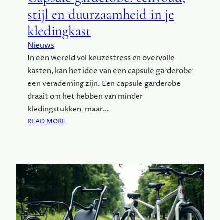
E
stijl en duurzaamheid in je
R
kledingkast
Z
O
Nieuws
R
In een wereld vol keuzestress en overvolle
G
kasten, kan het idee van een capsule garderobe
E
N
een verademing zijn. Een capsule garderobe
:
draait om het hebben van minder
T
kledingstukken, maar…
I
:
READ MORE
P
C
S
A
V
P
O
S
O
U
R
L
E
E
L
G
K
A