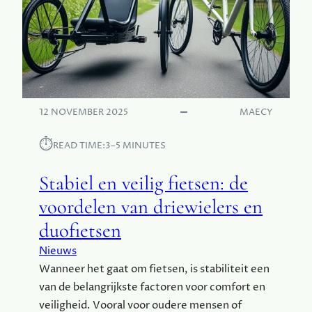
E
R
R
D
U
E
I
R
M
O
T
B
E
E
12 NOVEMBER 2025
MAECY
:
E
⏱︎
READ TIME:
3–5 MINUTES
E
N
Stabiel en veilig fietsen: de
V
O
voordelen van driewielers en
U
duofietsen
D
,
Nieuws
S
Wanneer het gaat om fietsen, is stabiliteit een
T
van de belangrijkste factoren voor comfort en
I
J
veiligheid. Vooral voor oudere mensen of