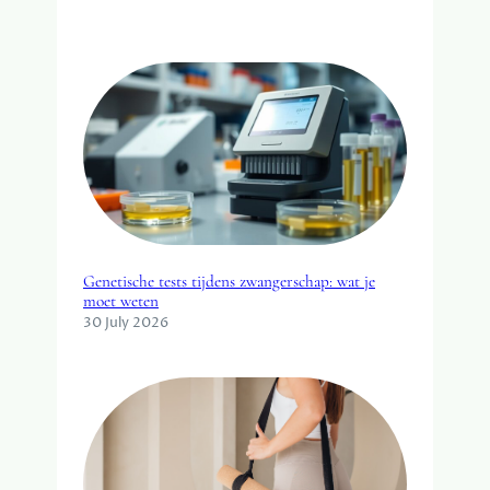
R
O
O
M
H
U
I
S
Genetische tests tijdens zwangerschap: wat je
moet weten
30 July 2026