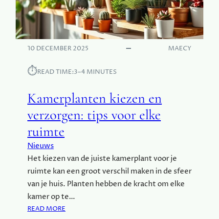
U
T
R
W
Z
E
A
T
M
E
10 DECEMBER 2025
MAECY
E
N
Y
⏱︎
READ TIME:
3–4 MINUTES
O
G
Kamerplanten kiezen en
A
M
verzorgen: tips voor elke
A
ruimte
T
T
Nieuws
E
Het kiezen van de juiste kamerplant voor je
N
ruimte kan een groot verschil maken in de sfeer
?
van je huis. Planten hebben de kracht om elke
kamer op te…
:
READ MORE