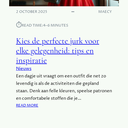
I
R
N
G
2 OCTOBER 2025
MAECY
G
R
E
⏱︎
O
READ TIME:
4–6 MINUTES
N
O
V
T
Kies de perfecte jurk voor
O
O
elke gelegenheid: tips en
R
inspiratie
E
E
Nieuws
N
Een dagje uit vraagt om een outfit die net zo
W
levendig is als de activiteiten die gepland
A
R
staan. Denk aan felle kleuren, speelse patronen
M
en comfortabele stoffen die je…
E
:
READ MORE
E
K
N
I
G
E