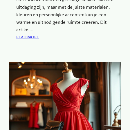
R
E
uitdaging zijn, maar met de juiste materialen,
I
N
N
kleuren en persoonlijke accenten kun je een
G
warme en uitnodigende ruimte creëren. Dit
J
artikel…
O
:
READ MORE
U
K
W
L
G
E
E
I
M
N
O
E
E
V
D
E
S
R
R
A
U
N
S
D
T
E
V
R
E