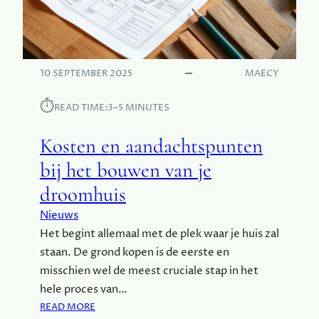
I
I
N
N
A
S
M
P
S
I
10 SEPTEMBER 2025
MAECY
T
R
E
⏱︎
A
READ TIME:
3–5 MINUTES
R
T
D
I
Kosten en aandachtspunten
A
E
M
bij het bouwen van je
:
droomhuis
D
E
Nieuws
V
Het begint allemaal met de plek waar je huis zal
E
staan. De grond kopen is de eerste en
R
B
misschien wel de meest cruciale stap in het
O
hele proces van…
R
:
READ MORE
G