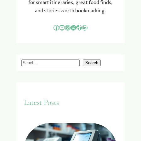
for smart itineraries, great food finds,
and stories worth bookmarking.
Facebook
YouTube
Instagram
X
TikTok
LinkedIn
S
Search
e
a
r
c
Latest Posts
h