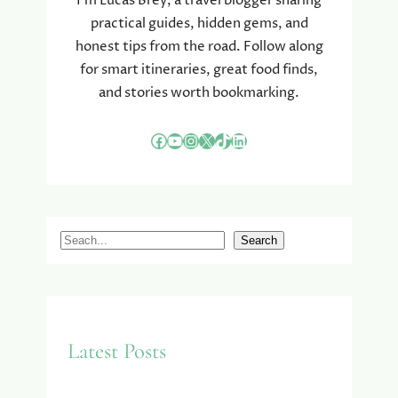
I’m Lucas Brey, a travel blogger sharing
practical guides, hidden gems, and
honest tips from the road. Follow along
for smart itineraries, great food finds,
and stories worth bookmarking.
Facebook
YouTube
Instagram
X
TikTok
LinkedIn
S
Search
e
a
r
c
Latest Posts
h