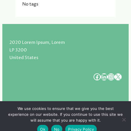
No tags
2020 Lorem Ipsum, Lorem
LP 3200
United States
#
#
#
#
We use cookies to ensure that we give you the best
experience on our website. If you continue to use this site we
Copyright 2025. All Rights Reserved.
will assume that you are happy with it.
Ok
No
Privacy Policy