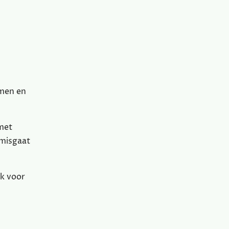
emen en
 met
 misgaat
jk voor