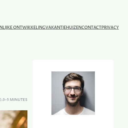
NLIJKE ONTWIKKELING
VAKANTIEHUIZEN
CONTACT
PRIVACY
E:
3–5 MINUTES