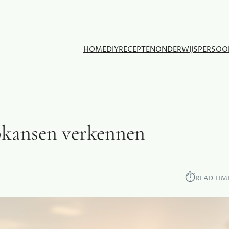
HOME
DIY
RECEPTEN
ONDERWIJS
PERSOO
pkansen verkennen
⏱︎
READ TIM