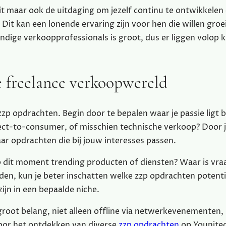
teit maar ook de uitdaging om jezelf continu te ontwikkelen
it kan een lonende ervaring zijn voor hen die willen groei
dige verkoopprofessionals is groot, dus er liggen volop 
e freelance verkoopwereld
 zzp opdrachten. Begin door te bepalen waar je passie ligt 
rect-to-consumer, of misschien technische verkoop? Door 
aar opdrachten die bij jouw interesses passen.
p dit moment trending producten of diensten? Waar is vra
den, kun je beter inschatten welke zzp opdrachten potenti
ijn in een bepaalde niche.
root belang, niet alleen offline via netwerkevenementen,
 door het ontdekken van diverse
zzp opdrachten
op Younite