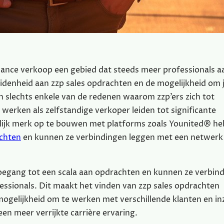
lance verkoop een gebied dat steeds meer professionals a
heidenheid aan zzp sales opdrachten en de mogelijkheid om 
jn slechts enkele van de redenen waarom zzp’ers zich tot
ken als zelfstandige verkoper leiden tot significante
nlijk merk op te bouwen met platforms zoals Younited® h
achten
en kunnen ze verbindingen leggen met een netwerk
oegang tot een scala aan opdrachten en kunnen ze verbin
ssionals. Dit maakt het vinden van zzp sales opdrachten
ogelijkheid om te werken met verschillende klanten en inz
een meer verrijkte carrière ervaring.