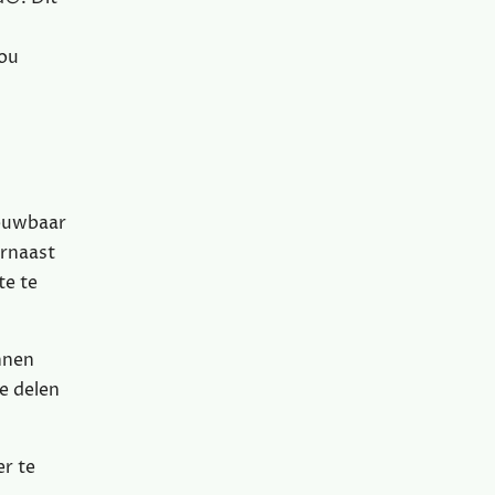
zou
rouwbaar
arnaast
te te
unnen
e delen
er te