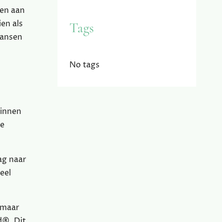
 en aan
en als
Tags
kansen
No tags
binnen
je
ag naar
eel
 maar
d®. Dit