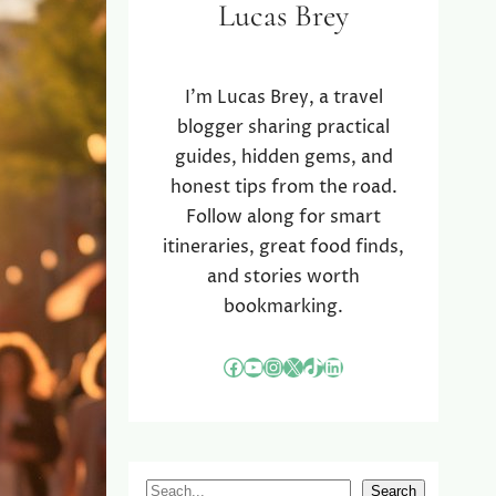
Lucas Brey
I’m Lucas Brey, a travel
blogger sharing practical
guides, hidden gems, and
honest tips from the road.
Follow along for smart
itineraries, great food finds,
and stories worth
bookmarking.
Facebook
YouTube
Instagram
X
TikTok
LinkedIn
S
Search