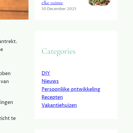
elke ruimte
10 December 2025
antrekt.
Categories
je
DIY
ebben
Nieuws
 van
Persoonlijke ontwikkeling
Recepten
dingen
Vakantiehuizen
icht te