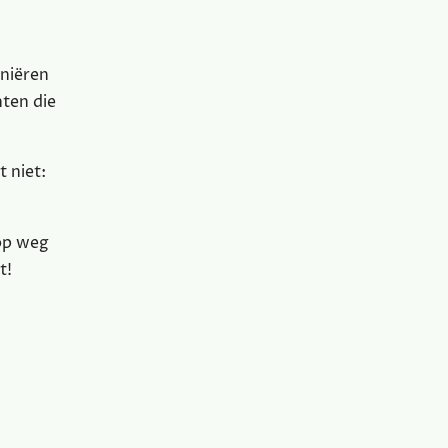
iniëren
hten die
 niet:
 op weg
t!