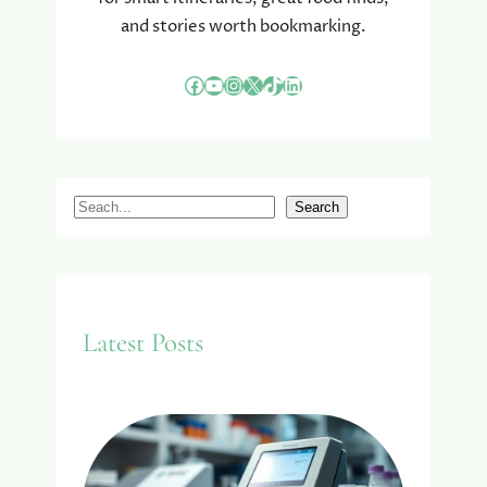
and stories worth bookmarking.
Facebook
YouTube
Instagram
X
TikTok
LinkedIn
S
Search
e
a
r
c
Latest Posts
h