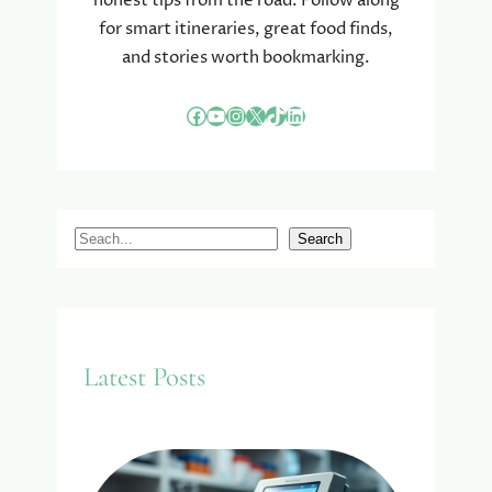
honest tips from the road. Follow along
for smart itineraries, great food finds,
and stories worth bookmarking.
Facebook
YouTube
Instagram
X
TikTok
LinkedIn
S
Search
e
a
r
c
Latest Posts
h