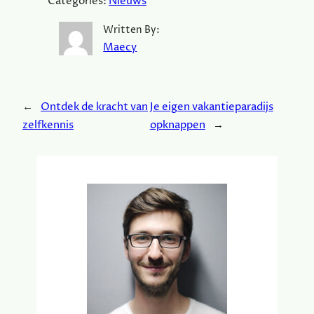
Categories:
Nieuws
Written By:
Maecy
←
Ontdek de kracht van
Je eigen vakantieparadijs
zelfkennis
opknappen
→