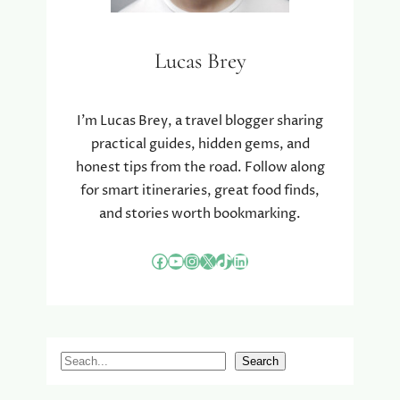
Lucas Brey
I’m Lucas Brey, a travel blogger sharing
practical guides, hidden gems, and
honest tips from the road. Follow along
for smart itineraries, great food finds,
and stories worth bookmarking.
Facebook
YouTube
Instagram
X
TikTok
LinkedIn
S
Search
e