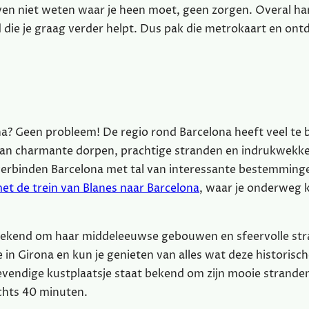
even niet weten waar je heen moet, geen zorgen. Overal h
nd die je graag verder helpt. Dus pak die metrokaart en ont
na? Geen probleem! De regio rond Barcelona heeft veel te 
k aan charmante dorpen, prachtige stranden en indrukwekk
verbinden Barcelona met tal van interessante bestemminge
et de trein van Blanes naar Barcelona
, waar je onderweg 
d bekend om haar middeleeuwse gebouwen en sfeervolle str
 in Girona en kun je genieten van alles wat deze historisc
 levendige kustplaatsje staat bekend om zijn mooie strande
echts 40 minuten.