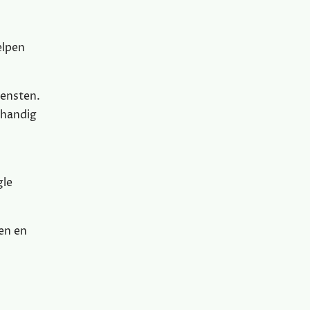
elpen
iensten.
 handig
gle
en en