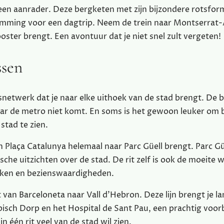
t een aanrader. Deze bergketen met zijn bijzondere rotsfor
emming voor een dagtrip. Neem de trein naar Montserrat-
ooster brengt. Een avontuur dat je niet snel zult vergeten!
ssen
snetwerk dat je naar elke uithoek van de stad brengt. De 
waar de metro niet komt. En soms is het gewoon leuker om
stad te zien.
n Plaça Catalunya helemaal naar Parc Güell brengt. Parc Güe
che uitzichten over de stad. De rit zelf is ook de moeite 
ijken en bezienswaardigheden.
pt van Barceloneta naar Vall d’Hebron. Deze lijn brengt je l
isch Dorp en het Hospital de Sant Pau, een prachtig voor
n één rit veel van de stad wil zien.