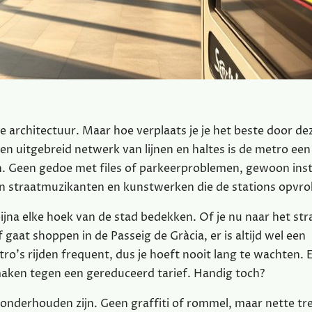
ge architectuur. Maar hoe verplaats je je het beste door de
n uitgebreid netwerk van lijnen en haltes is de metro een
zen. Geen gedoe met files of parkeerproblemen, gewoon in
 straatmuzikanten en kunstwerken die de stations opvrol
bijna elke hoek van de stad bedekken. Of je nu naar het st
gaat shoppen in de Passeig de Gràcia, er is altijd wel een
o’s rijden frequent, dus je hoeft nooit lang te wachten. E
maken tegen een gereduceerd tarief. Handig toch?
d onderhouden zijn. Geen graffiti of rommel, maar nette tr