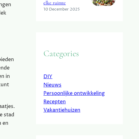
elke ruimte
angen
10 December 2025
dek
Categories
bieden
ende
n in
DIY
kunt
Nieuws
Persoonlijke ontwikkeling
Recepten
aatjes.
Vakantiehuizen
he stad
n en