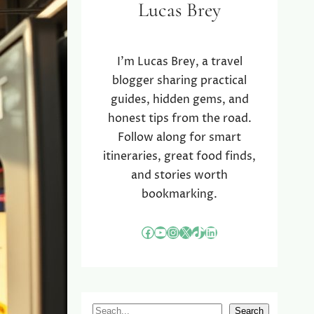
Lucas Brey
I’m Lucas Brey, a travel
blogger sharing practical
guides, hidden gems, and
honest tips from the road.
Follow along for smart
itineraries, great food finds,
and stories worth
bookmarking.
Facebook
YouTube
Instagram
X
TikTok
LinkedIn
S
Search