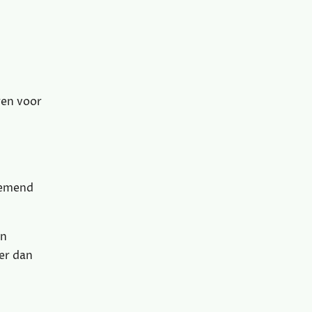
ren voor
enemend
an
eer dan