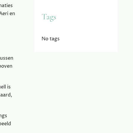
maties
Aeri en
Tags
No tags
bussen
 boven
ll is
waard,
angs
beeld