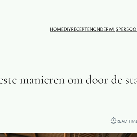
HOME
DIY
RECEPTEN
ONDERWIJS
PERSOO
este manieren om door de st
⏱︎
READ TIM