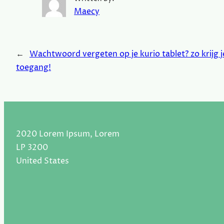
Maecy
←
Wachtwoord vergeten op je kurio tablet? zo krijg 
toegang!
2020 Lorem Ipsum, Lorem
LP 3200
United States