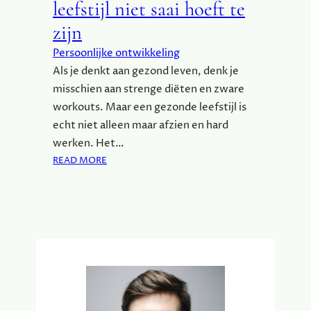
leefstijl niet saai hoeft te
zijn
Persoonlijke ontwikkeling
Als je denkt aan gezond leven, denk je
misschien aan strenge diëten en zware
workouts. Maar een gezonde leefstijl is
echt niet alleen maar afzien en hard
werken. Het…
:
READ MORE
W
A
A
R
O
M
E
E
N