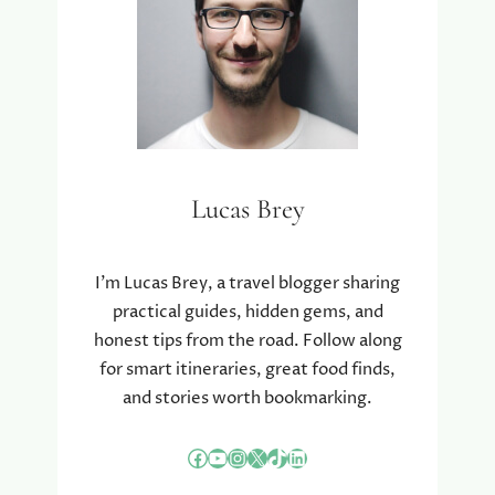
G
E
Z
O
N
D
E
L
E
Lucas Brey
E
F
S
I’m Lucas Brey, a travel blogger sharing
T
practical guides, hidden gems, and
I
honest tips from the road. Follow along
J
L
for smart itineraries, great food finds,
N
and stories worth bookmarking.
I
E
Facebook
YouTube
Instagram
X
TikTok
LinkedIn
T
S