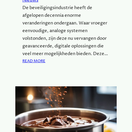
Nieuws
P
De beveiligingsindustrie heeft de
O
K
afgelopen decennia enorme
E
veranderingen ondergaan. Waar vroeger
M
eenvoudige, analoge systemen
O
volstonden, zijn deze nu vervangen door
N
geavanceerde, digitale oplossingen die
P
A
veel meer mogelijkheden bieden. Deze…
K
:
READ MORE
K
B
E
E
T
V
E
I
L
I
G
I
N