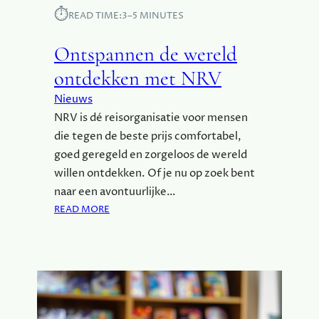
A
⏱︎
READ TIME:
3–5 MINUTES
N
D
Ontspannen de wereld
E
R
ontdekken met NRV
E
Nieuws
N
NRV is dé reisorganisatie voor mensen
B
E
die tegen de beste prijs comfortabel,
D
goed geregeld en zorgeloos de wereld
R
willen ontdekken. Of je nu op zoek bent
I
naar een avontuurlijke…
J
:
READ MORE
F
O
S
N
L
T
E
S
R
P
E
A
N
N