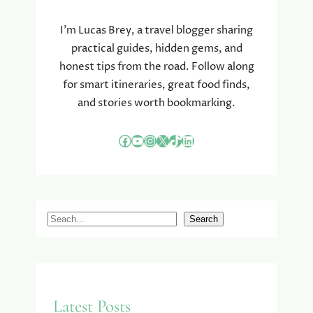
A
K
I’m Lucas Brey, a travel blogger sharing
K
practical guides, hidden gems, and
A
honest tips from the road. Follow along
P
for smart itineraries, great food finds,
E
L
and stories worth bookmarking.
Facebook
YouTube
Instagram
X
TikTok
LinkedIn
S
Search
e
a
r
c
Latest Posts
h