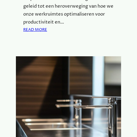
N
geleid tot een heroverweging van hoe we
onze werkruimtes optimaliseren voor
productiviteit en…
:
READ MORE
D
E
M
O
D
E
R
N
E
W
E
R
K
P
L