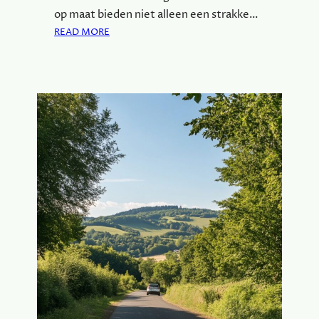
op maat bieden niet alleen een strakke…
:
READ MORE
W
A
A
R
O
M
R
V
S
W
E
R
K
B
L
A
D
E