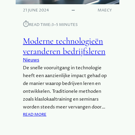
:
M
21 JUNE 2024
MAECY
I
L
⏱︎
READ TIME:
3–5 MINUTES
I
E
Moderne technologieën
U
S
veranderen bedrijfsleren
T
Nieuws
I
De snelle vooruitgang in technologie
C
K
heeft een aanzienlijke impact gehad op
E
de manier waarop bedrijven leren en
R
ontwikkelen. Traditionele methoden
S
zoals klaslokaaltraining en seminars
E
worden steeds meer vervangen door…
N
:
W
READ MORE
M
E
O
G
D
E