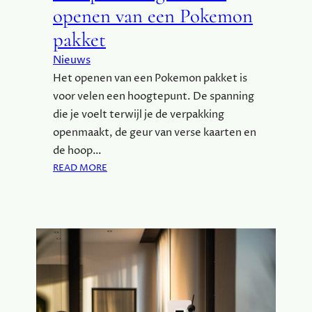
M
openen van een Pokemon
E
pakket
T
N
Nieuws
R
Het openen van een Pokemon pakket is
V
voor velen een hoogtepunt. De spanning
die je voelt terwijl je de verpakking
openmaakt, de geur van verse kaarten en
de hoop…
:
READ MORE
D
E
O
P
W
I
N
D
I