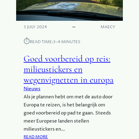
N
O
P
M
3 JULY 2024
MAECY
A
A
⏱︎
READ TIME:
3–4 MINUTES
T
P
Goed voorbereid op reis:
E
R
milieustickers en
F
wegenvignetten in europa
E
C
Nieuws
T
Als je plannen hebt om met de auto door
Z
Europa te reizen, is het belangrijk om
I
goed voorbereid op pad te gaan. Steeds
J
N
meer Europese landen stellen
V
milieustickers en…
O
:
READ MORE