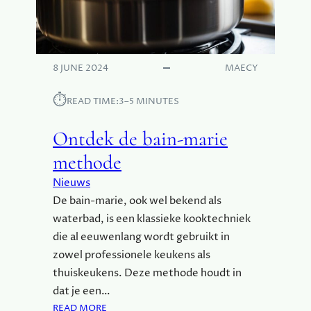
G
S
T
E
C
8 JUNE 2024
MAECY
H
N
⏱︎
READ TIME:
3–5 MINUTES
O
L
Ontdek de bain-marie
O
G
methode
I
Nieuws
E
Ë
De bain-marie, ook wel bekend als
N
waterbad, is een klassieke kooktechniek
Z
die al eeuwenlang wordt gebruikt in
I
zowel professionele keukens als
J
thuiskeukens. Deze methode houdt in
N
D
dat je een…
R
:
READ MORE