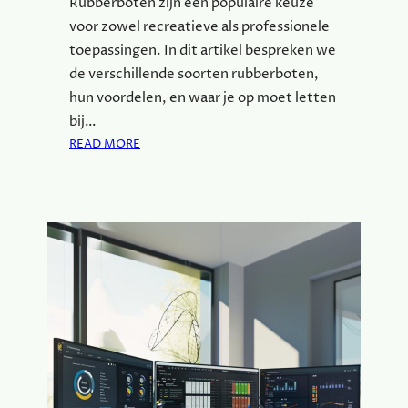
Rubberboten zijn een populaire keuze
voor zowel recreatieve als professionele
toepassingen. In dit artikel bespreken we
de verschillende soorten rubberboten,
hun voordelen, en waar je op moet letten
bij…
:
READ MORE
A
L
L
E
S
W
A
T
J
E
M
O
E