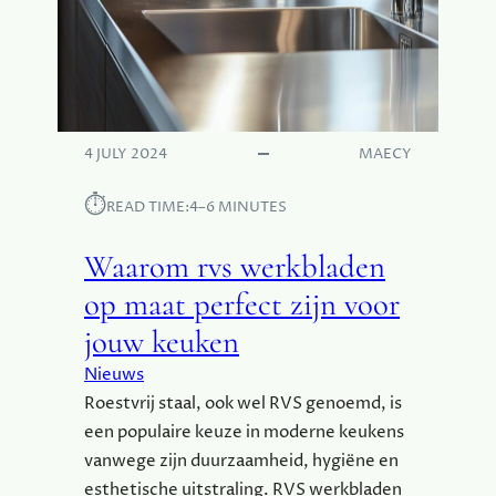
E
K
T
H
U
I
S
4 JULY 2024
MAECY
V
E
⏱︎
READ TIME:
4–6 MINUTES
R
B
Waarom rvs werkbladen
E
T
op maat perfect zijn voor
E
jouw keuken
R
E
Nieuws
N
Roestvrij staal, ook wel RVS genoemd, is
een populaire keuze in moderne keukens
vanwege zijn duurzaamheid, hygiëne en
esthetische uitstraling. RVS werkbladen