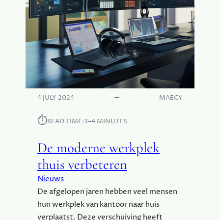
T
W
E
T
E
N
O
V
E
4 JULY 2024
MAECY
R
R
⏱︎
READ TIME:
3–4 MINUTES
U
B
De moderne werkplek
B
E
thuis verbeteren
R
Nieuws
B
De afgelopen jaren hebben veel mensen
O
T
hun werkplek van kantoor naar huis
E
verplaatst. Deze verschuiving heeft