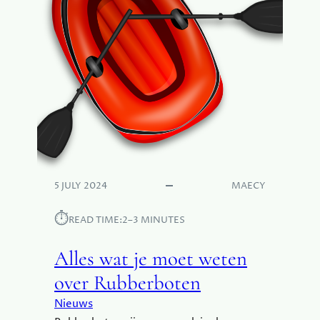
5 JULY 2024
MAECY
⏱︎
READ TIME:
2–3 MINUTES
Alles wat je moet weten
over Rubberboten
Nieuws