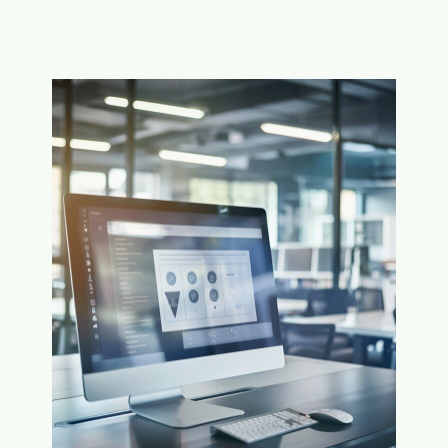
O
G
R
O
J
E
O
D
U
V
W
O
K
O
E
R
U
B
K
E
E
R
N
E
I
D
O
P
R
E
I
S