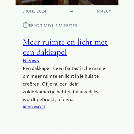
T
H
7 JUNE 2024
MAECY
O
D
⏱︎
READ TIME:
3–5 MINUTES
E
Meer ruimte en licht met
een dakkapel
Nieuws
Een dakkapel is een fantastische manier
om meer ruimte en licht in je huis te
creëren. Of je nu een klein
zolderkamertje hebt dat nauwelijks
wordt gebruikt, of een…
:
READ MORE
M
E
E
R