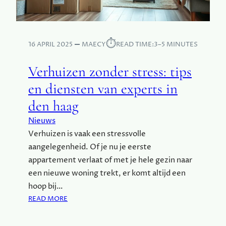
Y
I
B
S
E
S
⏱︎
16 APRIL 2025
MAECY
READ TIME:
3–5 MINUTES
C
H
Verhuizen zonder stress: tips
E
R
en diensten van experts in
M
den haag
T
I
Nieuws
N
Verhuizen is vaak een stressvolle
E
aangelegenheid. Of je nu je eerste
E
N
appartement verlaat of met je hele gezin naar
W
een nieuwe woning trekt, er komt altijd een
E
hoop bij…
R
:
READ MORE
E
V
L
E
D