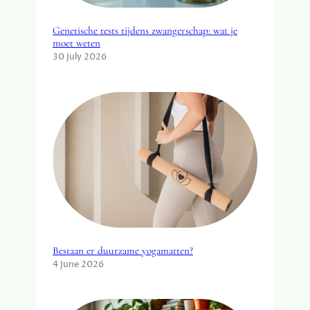
G
I
Genetische tests tijdens zwangerschap: wat je
S
moet weten
30 July 2026
Bestaan er duurzame yogamatten?
4 June 2026