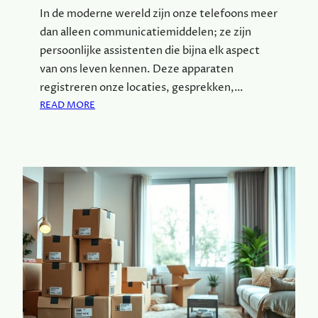
B
In de moderne wereld zijn onze telefoons meer
O
dan alleen communicatiemiddelen; ze zijn
U
persoonlijke assistenten die bijna elk aspect
W
van ons leven kennen. Deze apparaten
E
registreren onze locaties, gesprekken,…
N
:
V
READ MORE
H
A
O
N
E
E
J
E
E
N
J
H
E
O
P
U
R
T
I
E
V
N
A
H
C
U