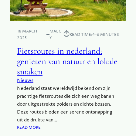
E
I
A
C
L
T
E
-
E
18 MARCH
MAEC
S
⏱︎
READ TIME:
4–6 MINUTES
E
2025
Y
E
T
C
Fietsroutes in nederland:
R
T
U
O
genieten van natuur en lokale
I
R
smaken
M
T
Nieuws
E
Nederland staat wereldwijd bekend om zijn
:
prachtige fietsroutes die zich een weg banen
T
I
door uitgestrekte polders en dichte bossen.
P
Deze routes bieden een serene ontsnapping
S
uit de drukte van…
V
:
READ MORE
O
F