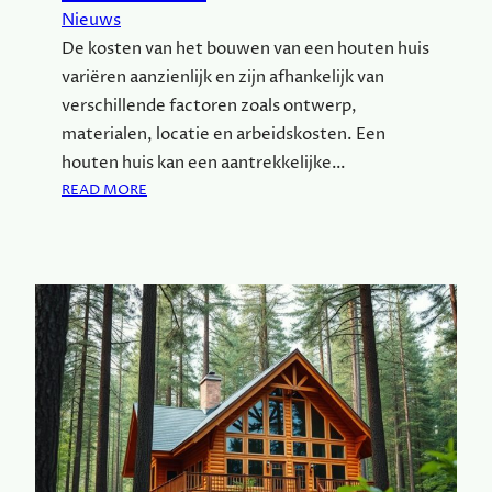
B
Nieuws
O
De kosten van het bouwen van een houten huis
U
variëren aanzienlijk en zijn afhankelijk van
W
E
verschillende factoren zoals ontwerp,
N
materialen, locatie en arbeidskosten. Een
V
houten huis kan een aantrekkelijke…
A
:
READ MORE
N
K
E
O
E
S
N
T
H
E
O
N
U
E
T
N
E
T
N
I
H
P
U
S
I