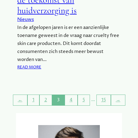
D
huidverzorging is
:
G
Nieuws
E
In de afgelopen jaren is er een aanzienlijke
N
toename geweest in de vraag naar cruelty free
I
E
skin care producten. Dit komt doordat
T
consumenten zich steeds meer bewust
E
worden van…
N
:
READ MORE
V
W
A
A
N
A
N
R
A
…
←
1
2
3
4
5
15
→
O
T
M
U
C
U
R
R
U
E
E
N