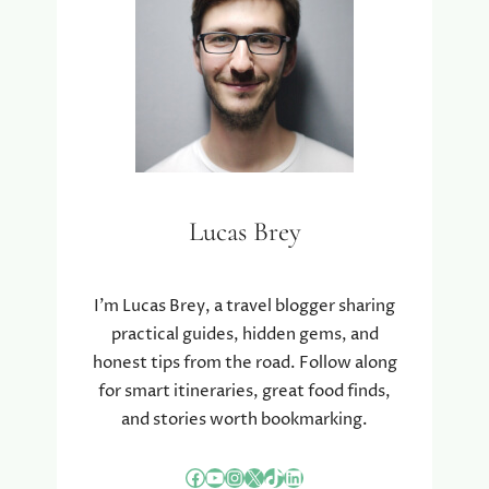
L
L
T
O
Y
K
F
A
R
L
E
E
E
S
S
M
K
A
Lucas Brey
I
K
N
E
C
N
A
I’m Lucas Brey, a travel blogger sharing
R
practical guides, hidden gems, and
E
honest tips from the road. Follow along
D
for smart itineraries, great food finds,
E
and stories worth bookmarking.
T
O
E
Facebook
YouTube
Instagram
X
TikTok
LinkedIn