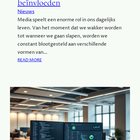
beïnvloeden
T
I
Nieuws
P
Media speelt een enorme rol in ons dagelijks
S
leven. Van het moment dat we wakker worden
E
N
tot wanneer we gaan slapen, worden we
D
constant blootgesteld aan verschillende
I
vormen van…
E
:
READ MORE
N
H
S
O
T
E
E
M
N
E
V
D
A
I
N
A
E
O
X
N
P
S
E