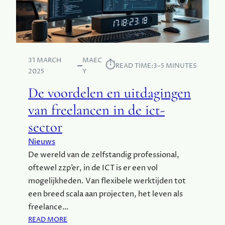
D
R
A
T
G
S
E
I
L
N
I
31 MARCH
MAEC
⏱︎
D
READ TIME:
3–5 MINUTES
J
2025
Y
E
K
N
De voordelen en uitdagingen
S
H
L
van freelancen in de ict-
A
E
A
sector
V
G
E
Nieuws
N
De wereld van de zelfstandig professional,
E
oftewel zzp’er, in de ICT is er een vol
N
O
mogelijkheden. Van flexibele werktijden tot
N
een breed scala aan projecten, het leven als
Z
freelance…
E
:
READ MORE
K