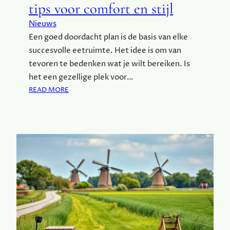
N
tips voor comfort en stijl
G
Nieuws
E
N
Een goed doordacht plan is de basis van elke
V
succesvolle eetruimte. Het idee is om van
A
tevoren te bedenken wat je wilt bereiken. Is
N
het een gezellige plek voor…
F
:
READ MORE
R
C
E
R
E
E
L
Ë
A
E
N
R
C
J
E
O
N
U
I
W
N
I
D
D
E