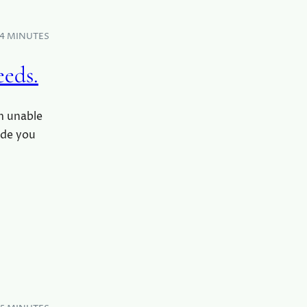
4 MINUTES
eeds.
m unable
ide you