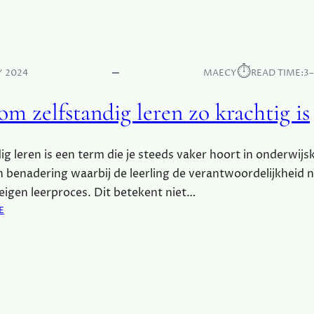
G
A
E
R
E
O
N
M
L
J
⏱︎
Y 2024
MAECY
READ TIME:
3
E
E
V
V
m zelfstandig leren zo krachtig is
E
A
N
K
S
A
ig leren is een term die je steeds vaker hoort in onderwijs
L
N
n benadering waarbij de leerling de verantwoordelijkheid
A
T
N
I
 eigen leerproces. Dit betekent niet…
G
E
:
E
E
H
W
R
U
A
E
I
A
I
S
R
S
S
O
I
T
M
S
Y