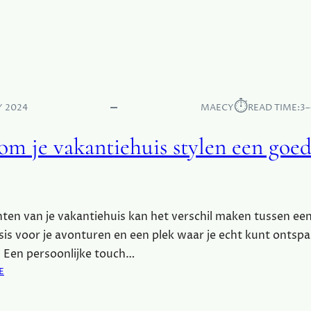
W
F
A
K
A
E
R
N
O
N
M
I
Z
S
⏱︎
Y 2024
MAECY
READ TIME:
3–
E
L
m je vakantiehuis stylen een goed
F
V
E
R
B
hten van je vakantiehuis kan het verschil maken tussen ee
E
sis voor je avonturen en een plek waar je echt kunt ontsp
T
. Een persoonlijke touch…
E
R
:
E
I
W
N
A