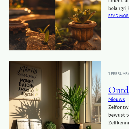
lonend al
belangrij
READ MOR
1 FEBRUAR
Ontde
Nieuws
Zelfontwi
bewust te
Zelfkenni