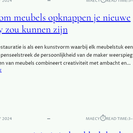
⏱︎
Y 2024
MAECY
READ TIME:
3
C
E
H
R
om meubels opknappen je nieuwe
T
Y
I
O
 zou kunnen zijn
G
U
I
R
S
H
stauratie is als een kunstvorm waarbij elk meubelstuk ee
T
e penseelstreek de persoonlijkheid van de maker weerspieg
M
n van meubels combineert creativiteit met ambacht en…
L
:
E
F
W
O
A
R
A
M
R
A
O
T
M
T
M
I
⏱︎
Y 2024
MAECY
READ TIME:
3–
E
N
U
G