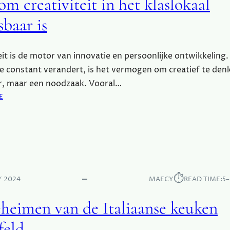
m creativiteit in het klaslokaal
B
N
E
E
baar is
L
E
S
D
O
S
eit is de motor van innovatie en persoonlijke ontwikkeling.
P
.
e constant verandert, is het vermogen om creatief te den
K
r, maar een noodzaak. Vooral…
N
A
:
E
P
W
P
A
E
A
N
R
J
O
E
M
N
C
⏱︎
Y 2024
MAECY
READ TIME:
5
I
R
E
E
heimen van de Italiaanse keuken
U
A
W
T
feld