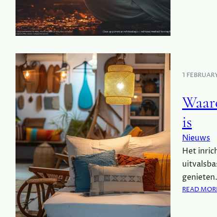
1 FEBRUAR
Waaro
is
Nieuws
Het inric
uitvalsba
genieten
READ MOR