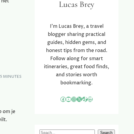
 het
Lucas Brey
I’m Lucas Brey, a travel
blogger sharing practical
guides, hidden gems, and
honest tips from the road.
Follow along for smart
itineraries, great food finds,
and stories worth
–5 MINUTES
bookmarking.
Facebook
YouTube
Instagram
X
TikTok
LinkedIn
p om je
ilt.
S
Search