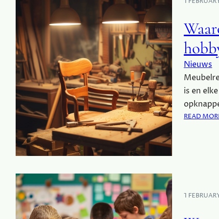
1 FEBRUAR
Waar
hobby
Nieuws
Meubelre
is en elk
opknappe
READ MOR
1 FEBRUAR