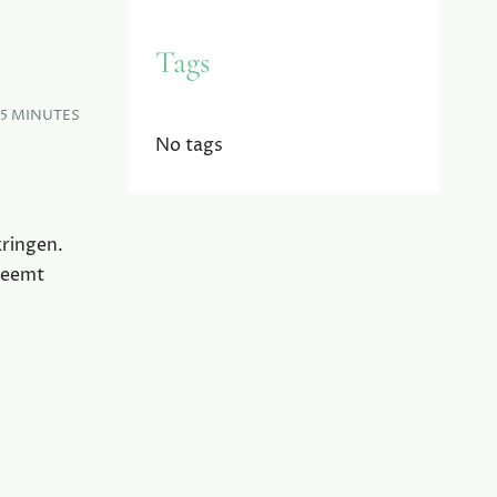
Tags
–5 MINUTES
No tags
kringen.
 neemt