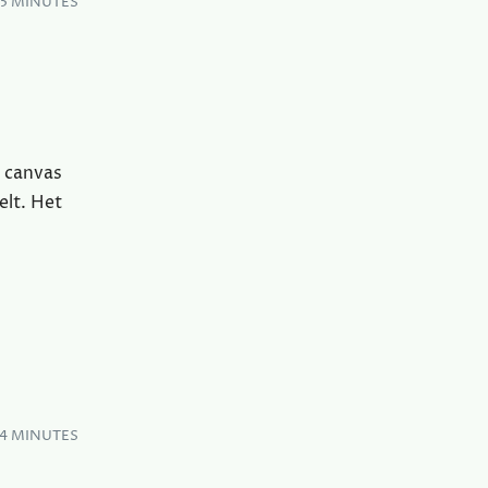
–5 MINUTES
n canvas
elt. Het
4 MINUTES