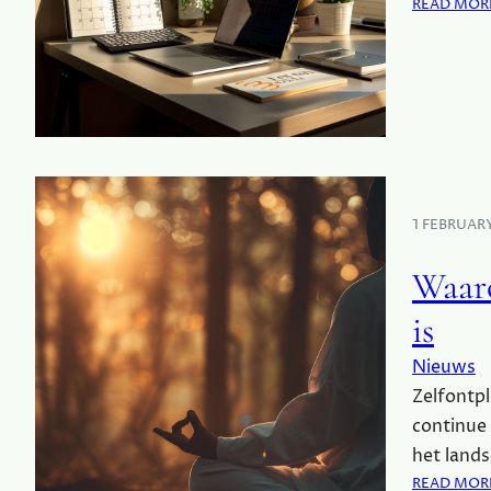
READ MOR
1 FEBRUAR
Waaro
is
Nieuws
Zelfontpl
continue 
het land
READ MOR