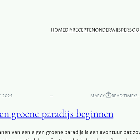
HOME
DIY
RECEPTEN
ONDERWIJS
PERSOO
⏱︎
Y 2024
MAECY
READ TIME:
2–
gen groene paradijs beginnen
nen van een eigen groene paradijs is een avontuur dat zo