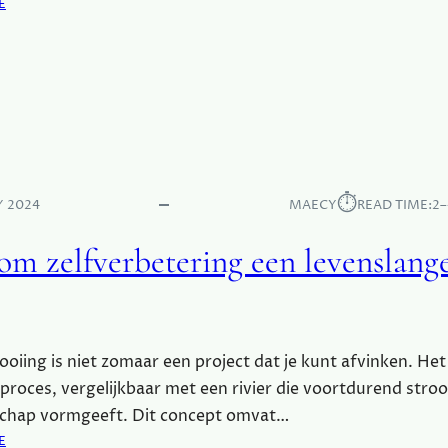
D
:
E
I
O
J
N
S
T
B
D
E
E
G
K
I
D
N
E
N
⏱︎
K
Y 2024
MAECY
READ TIME:
2–
E
R
N
A
m zelfverbetering een levenslange
C
H
T
V
A
ooiing is niet zomaar een project dat je kunt afvinken. Het
N
proces, vergelijkbaar met een rivier die voortdurend stro
Z
schap vormgeeft. Dit concept omvat…
E
:
E
L