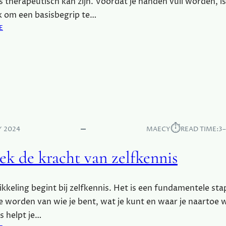
s therapeutisch kan zijn. Voordat je handen vuil worden, is
k om een basisbegrip te…
:
E
J
E
E
I
G
E
N
G
⏱︎
R
Y 2024
MAECY
READ TIME:
3
O
E
k de kracht van zelfkennis
N
E
P
kkeling begint bij zelfkennis. Het is een fundamentele sta
A
 worden van wie je bent, wat je kunt en waar je naartoe w
R
s helpt je…
A