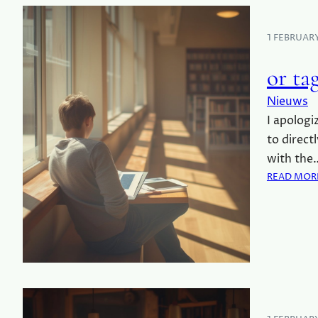
1 FEBRUAR
or ta
Nieuws
I apologi
to direct
with the
READ MOR