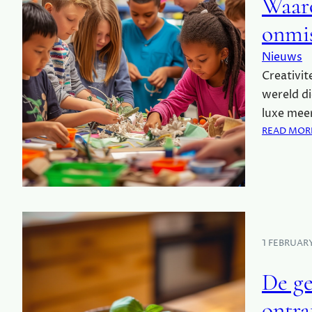
Waaro
onmis
Nieuws
Creativit
wereld di
luxe mee
READ MOR
1 FEBRUAR
De ge
ontra