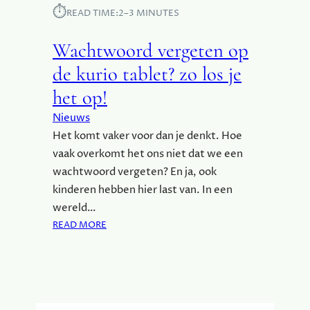
E
⏱︎
READ TIME:
2–3 MINUTES
N
O
Wachtwoord vergeten op
P
J
de kurio tablet? zo los je
E
het op!
K
U
Nieuws
R
Het komt vaker voor dan je denkt. Hoe
I
vaak overkomt het ons niet dat we een
O
T
wachtwoord vergeten? En ja, ook
A
kinderen hebben hier last van. In een
B
wereld…
L
:
READ MORE
E
W
T
A
?
C
Z
H
O
T
K