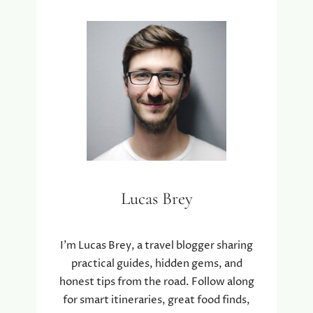
W
R
O
I
O
J
R
G
D
J
V
E
E
W
R
E
G
E
E
R
T
T
E
O
N
Lucas Brey
E
O
G
P
A
D
N
I’m Lucas Brey, a travel blogger sharing
E
G
practical guides, hidden gems, and
K
!
honest tips from the road. Follow along
U
R
for smart itineraries, great food finds,