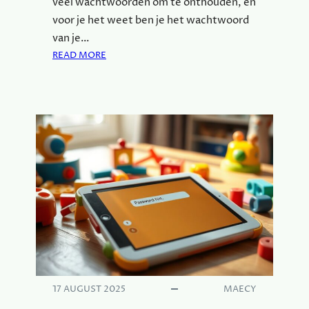
veel wachtwoorden om te onthouden, en
voor je het weet ben je het wachtwoord
van je…
:
READ MORE
W
A
C
H
T
W
O
O
R
D
V
E
R
G
E
17 AUGUST 2025
MAECY
T