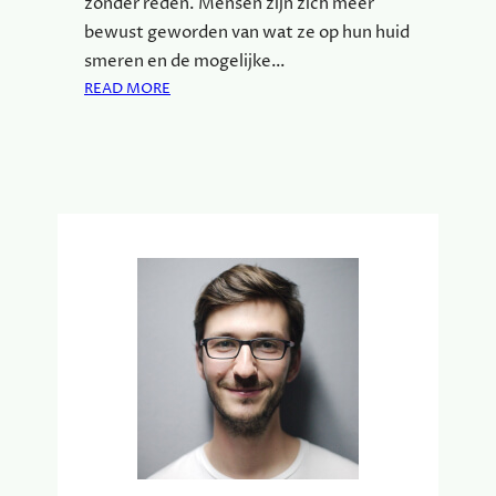
zonder reden. Mensen zijn zich meer
bewust geworden van wat ze op hun huid
smeren en de mogelijke…
:
READ MORE
N
A
T
U
U
R
L
I
J
K
E
H
U
I
D
V