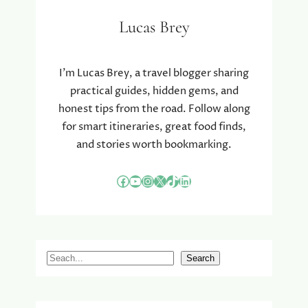
E
R
Lucas Brey
Z
O
R
I’m Lucas Brey, a travel blogger sharing
G
practical guides, hidden gems, and
I
honest tips from the road. Follow along
N
G
for smart itineraries, great food finds,
V
and stories worth bookmarking.
O
O
Facebook
YouTube
Instagram
X
TikTok
LinkedIn
R
E
E
N
S
S
Search
T
e
R
A
a
L