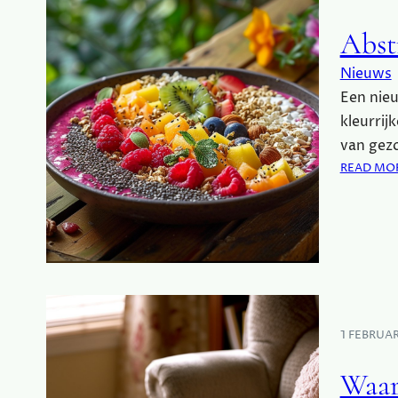
Abst
Nieuws
Een nieu
kleurrij
van gezo
READ MO
1 FEBRUA
Waar