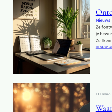
Ontd
Nieuws
Zelfontw
je bewus
Zelfkenn
READ MO
1 FEBRUA
Waar