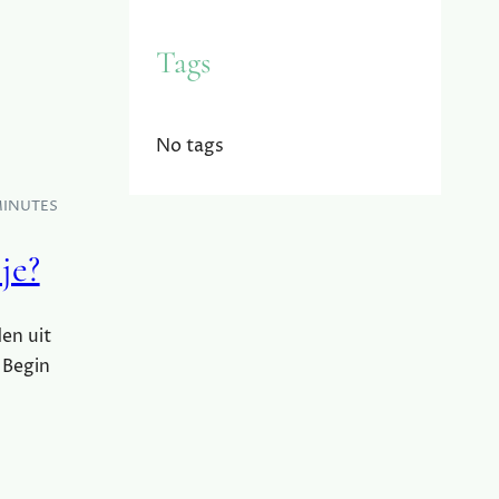
Tags
No tags
MINUTES
je?
den uit
 Begin