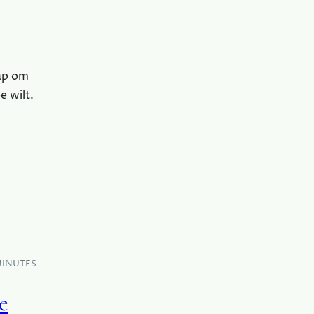
tap om
e wilt.
MINUTES
e