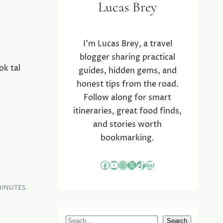
Lucas Brey
I’m Lucas Brey, a travel
blogger sharing practical
ok tal
guides, hidden gems, and
honest tips from the road.
Follow along for smart
itineraries, great food finds,
and stories worth
bookmarking.
Facebook
YouTube
Instagram
X
TikTok
LinkedIn
MINUTES
S
Search