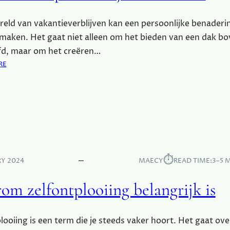
I
N
reld van vakantieverblijven kan een persoonlijke benaderi
T
R
 maken. Het gaat niet alleen om het bieden van een dak b
O
fd, maar om het creëren…
D
:
RE
U
W
C
A
T
A
I
R
O
O
N
M
E
E
⏱︎
RY 2024
MAECY
READ TIME:
3–5 
N
P
om zelfontplooiing belangrijk is
E
R
S
looiing is een term die je steeds vaker hoort. Het gaat ove
O