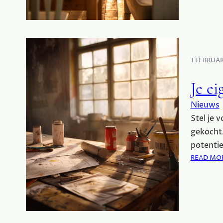
1 FEBRUA
Je e
Nieuws
Stel je 
gekocht.
potentie
READ MO