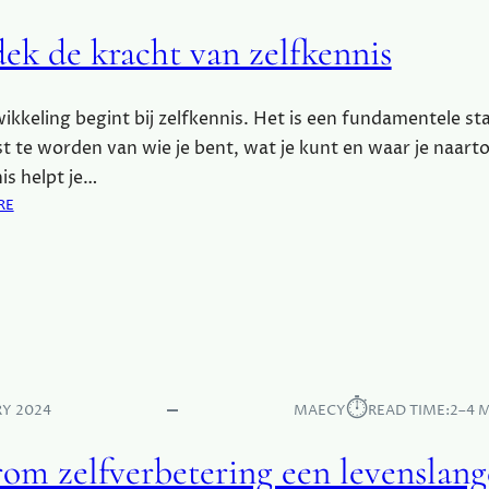
R
N
O
A
ek de kracht van zelfkennis
E
P
N
P
E
E
ikkeling begint bij zelfkennis. Het is een fundamentele s
P
N
A
t te worden van wie je bent, wat je kunt en waar je naarto
R
is helpt je…
A
:
RE
D
O
I
N
J
T
S
D
B
E
E
K
G
D
I
E
⏱︎
N
RY 2024
MAECY
READ TIME:
2–4 
K
N
R
E
om zelfverbetering een levenslang
A
N