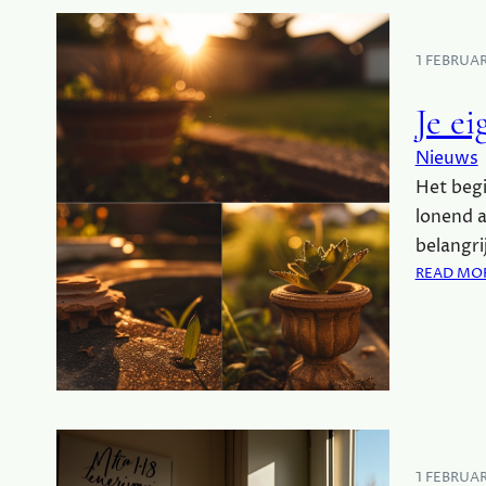
1 FEBRUA
Je e
Nieuws
Het begi
lonend a
belangri
READ MO
1 FEBRUA