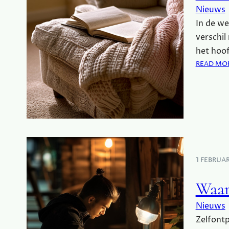
Nieuws
In de we
verschil
het hoo
READ MO
1 FEBRUA
Waar
Nieuws
Zelfontp