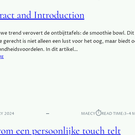
ract and Introduction
we trend verovert de ontbijttafels: de smoothie bowl. Dit
ke gerecht is niet alleen een lust voor het oog, maar biedt o
ndheidsvoordelen. In dit artikel…
:
RE
A
B
S
T
R
A
C
T
⏱︎
RY 2024
MAECY
READ TIME:
3–4 
A
N
om een persoonlijke touch telt
D