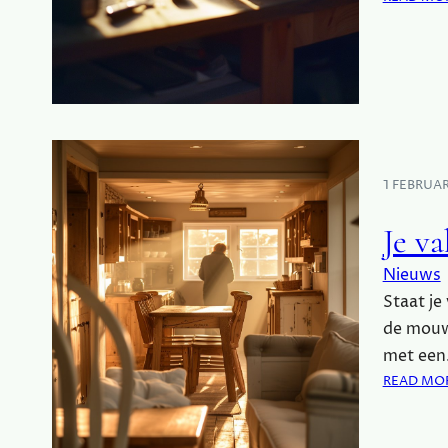
1 FEBRUA
Je v
Nieuws
Staat je
de mouwe
met ee
READ MO