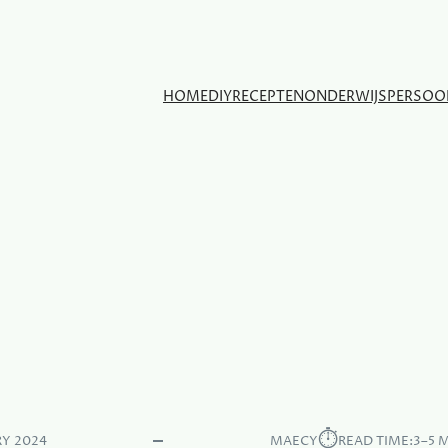
HOME
DIY
RECEPTEN
ONDERWIJS
PERSOO
⏱︎
RY 2024
MAECY
READ TIME:
3–5 