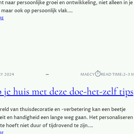
O
t naar persoonlijke groei en ontwikkeling, niet alleen in je
N
, maar ook op persoonlijk vlak.…
L
:
RE
I
W
J
A
K
A
E
R
T
O
O
M
U
Z
C
E
⏱︎
H
RY 2024
MAECY
READ TIME:
2–3 
L
T
F
E
 je huis met deze doe-het-zelf tips
O
L
N
T
T
reld van thuisdecoratie en -verbetering kan een beetje
P
L
teit en handigheid een lange weg gaan. Het personaliseren 
O
te hoeft niet duur of tijdrovend te zijn.…
O
:
RE