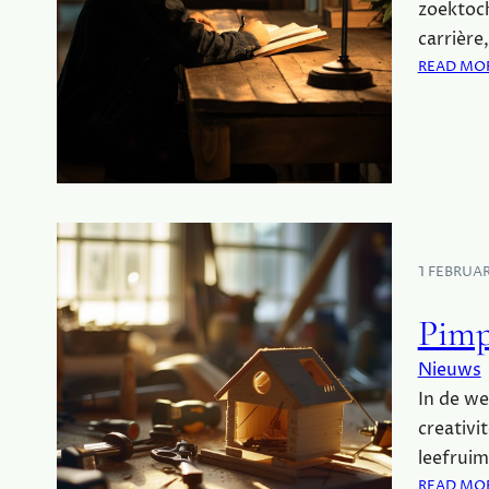
zoektoch
carrière
READ MO
1 FEBRUA
Pimp
Nieuws
In de we
creativi
leefruim
READ MO