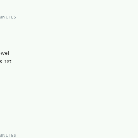
MINUTES
owel
s het
MINUTES