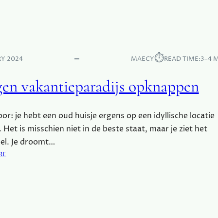
-
A
H
K
E
A
T
N
-
T
⏱︎
Z
RY 2024
MAECY
READ TIME:
3–4 
I
E
E
L
igen vakantieparadijs opknappen
H
F
U
T
I
I
voor: je hebt een oud huisje ergens op een idyllische locatie
S
P
O
 Het is misschien niet in de beste staat, maar je ziet het
S
P
el. Je droomt…
K
:
RE
N
J
A
E
P
E
P
I
E
G
N
E